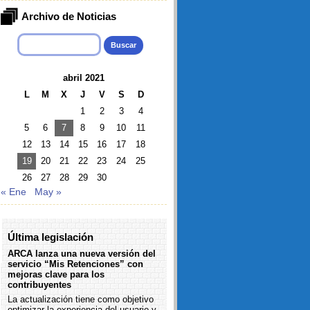
Archivo de Noticias
Buscar:
abril 2021
L
M
X
J
V
S
D
1
2
3
4
5
6
7
8
9
10
11
12
13
14
15
16
17
18
19
20
21
22
23
24
25
26
27
28
29
30
« Ene
May »
Última legislación
ARCA lanza una nueva versión del
servicio “Mis Retenciones” con
mejoras clave para los
contribuyentes
La actualización tiene como objetivo
optimizar la experiencia del usuario y