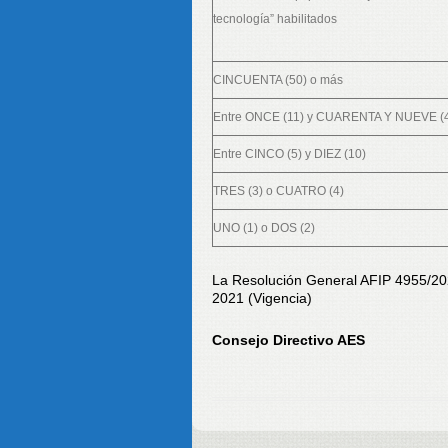
tecnología” habilitados
CINCUENTA (50) o más
Entre ONCE (11) y CUARENTA Y NUEVE (
Entre CINCO (5) y DIEZ (10)
TRES (3) o CUATRO (4)
UNO (1) o DOS (2)
La Resolución General AFIP 4955/2021
2021 (Vigencia)
Consejo Directivo AES