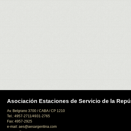
Asociación Estaciones de Servicio de la Repú
Av. Belgrano 3700 / CABA / CP 1210
Tel.: 4957-2711/4931-2765
Fax: 4957-2925
e-mail: aes@aesargentina.com