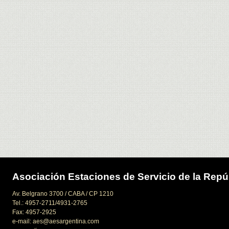
Asociación Estaciones de Servicio de la Repú
Av. Belgrano 3700 / CABA / CP 1210
Tel.: 4957-2711/4931-2765
Fax: 4957-2925
e-mail: aes@aesargentina.com