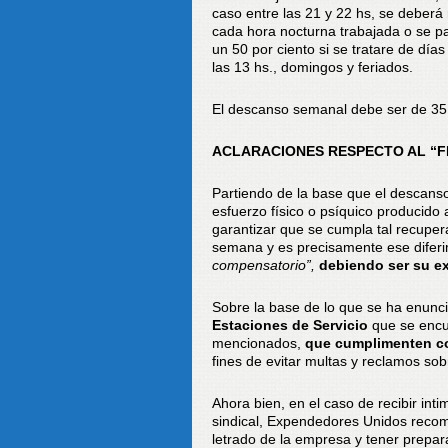
caso entre las 21 y 22 hs, se deberá
cada hora nocturna trabajada o se p
un 50 por ciento si se tratare de dí
las 13 hs., domingos y feriados.
El descanso semanal debe ser de 35 h
ACLARACIONES RESPECTO AL “
Partiendo de la base que el descanso
esfuerzo físico o psíquico producido 
garantizar que se cumpla tal recupera
semana y es precisamente ese difer
compensatorio”,
debiendo ser su ex
Sobre la base de lo que se ha enunci
Estaciones de Servicio
que se encu
mencionados,
que cumplimenten c
fines de evitar multas y reclamos sobr
Ahora bien, en el caso de recibir int
sindical, Expendedores Unidos recom
letrado de la empresa y tener prepa