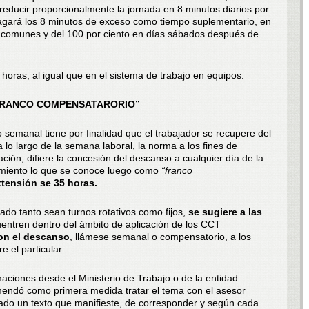
 reducir proporcionalmente la jornada en 8 minutos diarios por
agará los 8 minutos de exceso como tiempo suplementario, en
as comunes y del 100 por ciento en días sábados después de
oras, al igual que en el sistema de trabajo en equipos.
FRANCO COMPENSATARORIO”
 semanal tiene por finalidad que el trabajador se recupere del
a lo largo de la semana laboral, la norma a los fines de
ción, difiere la concesión del descanso a cualquier día de la
imiento lo que se conoce luego como
“franco
tensión se 35 horas.
ado tanto sean turnos rotativos como fijos,
se sugiere a las
entren dentro del ámbito de aplicación de los CCT
on el descanso
, llámese semanal o compensatorio, a los
e el particular.
imaciones desde el Ministerio de Trabajo o de la entidad
endó como primera medida tratar el tema con el asesor
rado un texto que manifieste, de corresponder y según cada