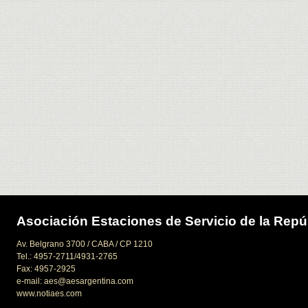
Asociación Estaciones de Servicio de la Repú
Av. Belgrano 3700 / CABA / CP 1210
Tel.: 4957-2711/4931-2765
Fax: 4957-2925
e-mail: aes@aesargentina.com
www.notiaes.com