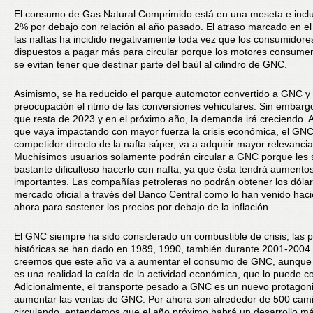
El consumo de Gas Natural Comprimido está en una meseta e inclu
2% por debajo con relación al año pasado. El atraso marcado en el
las naftas ha incidido negativamente toda vez que los consumidore
dispuestos a pagar más para circular porque los motores consum
se evitan tener que destinar parte del baúl al cilindro de GNC.
Asimismo, se ha reducido el parque automotor convertido a GNC 
preocupación el ritmo de las conversiones vehiculares. Sin embargo
que resta de 2023 y en el próximo año, la demanda irá creciendo. 
que vaya impactando con mayor fuerza la crisis económica, el GN
competidor directo de la nafta súper, va a adquirir mayor relevancia
Muchísimos usuarios solamente podrán circular a GNC porque les 
bastante dificultoso hacerlo con nafta, ya que ésta tendrá aumento
importantes. Las compañías petroleras no podrán obtener los dólar
mercado oficial a través del Banco Central como lo han venido hac
ahora para sostener los precios por debajo de la inflación.
El GNC siempre ha sido considerado un combustible de crisis, las 
históricas se han dado en 1989, 1990, también durante 2001-2004.
creemos que este año va a aumentar el consumo de GNC, aunque
es una realidad la caída de la actividad económica, que lo puede co
Adicionalmente, el transporte pesado a GNC es un nuevo protagoni
aumentar las ventas de GNC. Por ahora son alrededor de 500 cam
circulando, entendemos que el año próximo habrá un desarrollo m