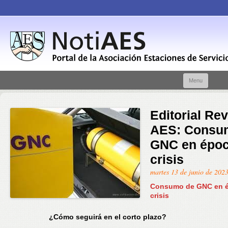
Skip t
Menu
conte
Editorial Rev
AES: Consu
GNC en époc
crisis
martes 13 de junio de 202
Consumo de GNC en 
crisis
¿Cómo seguirá en el corto plazo?