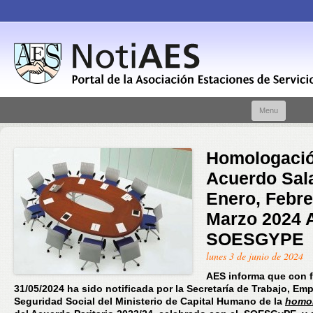
Skip t
Menu
conte
Homologaci
Acuerdo Sala
Enero, Febre
Marzo 2024 
SOESGYPE
lunes 3 de junio de 2024
AES informa que con 
31/05/2024 ha sido notificada por la Secretaría de Trabajo, Em
Seguridad Social del Ministerio de Capital Humano de la
homo