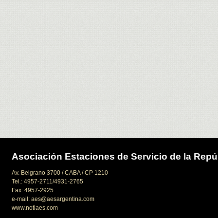
Asociación Estaciones de Servicio de la Repú
Av. Belgrano 3700 / CABA / CP 1210
Tel.: 4957-2711/4931-2765
Fax: 4957-2925
e-mail: aes@aesargentina.com
www.notiaes.com