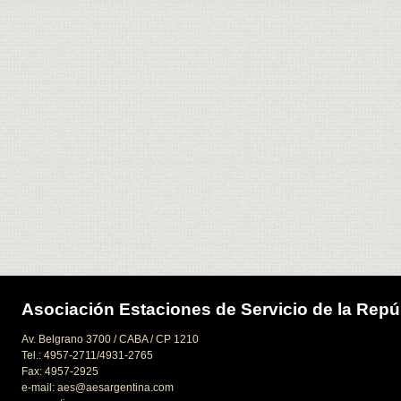
Asociación Estaciones de Servicio de la Repú
Av. Belgrano 3700 / CABA / CP 1210
Tel.: 4957-2711/4931-2765
Fax: 4957-2925
e-mail: aes@aesargentina.com