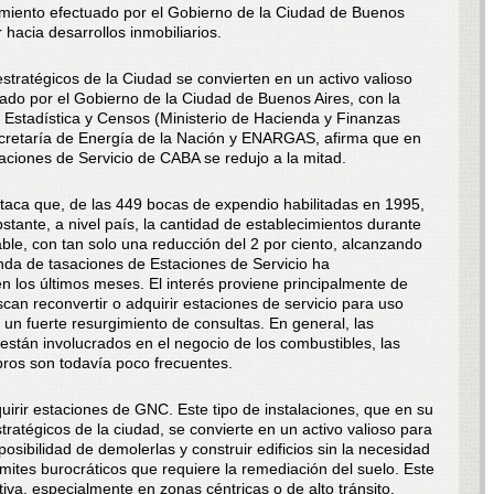
amiento efectuado por el Gobierno de la Ciudad de Buenos
 hacia desarrollos inmobiliarios.
tratégicos de la Ciudad se convierten en un activo valioso
zado por el Gobierno de la Ciudad de Buenos Aires, con la
e Estadística y Censos (Ministerio de Hacienda y Finanzas
cretaría de Energía de la Nación y ENARGAS, afirma que en
aciones de Servicio de CABA se redujo a la mitad.
estaca que, de las 449 bocas de expendio habilitadas en 1995,
tante, a nivel país, la cantidad de establecimientos durante
able, con tan solo una reducción del 2 por ciento, alcanzando
nda de tasaciones de Estaciones de Servicio ha
 los últimos meses. El interés proviene principalmente de
can reconvertir o adquirir estaciones de servicio para uso
 un fuerte resurgimiento de consultas. En general, las
están involucrados en el negocio de los combustibles, las
bros son todavía poco frecuentes.
uirir estaciones de GNC. Este tipo de instalaciones, que en su
ratégicos de la ciudad, se convierte en un activo valioso para
posibilidad de demolerlas y construir edificios sin la necesidad
ámites burocráticos que requiere la remediación del suelo. Este
iva, especialmente en zonas céntricas o de alto tránsito.