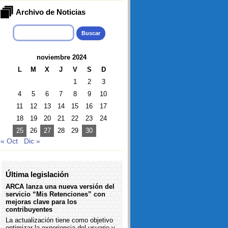
Archivo de Noticias
Buscar:
noviembre 2024
L
M
X
J
V
S
D
1
2
3
4
5
6
7
8
9
10
11
12
13
14
15
16
17
18
19
20
21
22
23
24
25
26
27
28
29
30
« Oct
Dic »
Última legislación
ARCA lanza una nueva versión del
servicio “Mis Retenciones” con
mejoras clave para los
contribuyentes
La actualización tiene como objetivo
optimizar la experiencia del usuario y