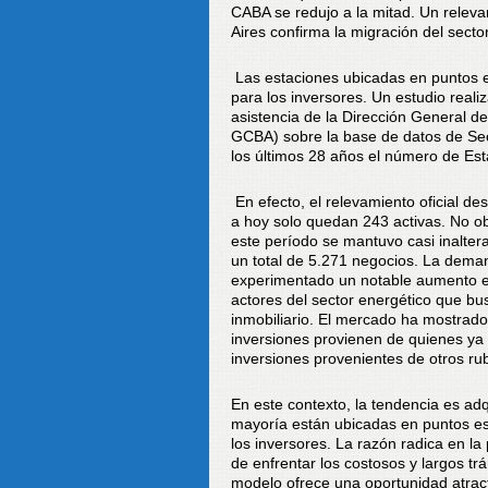
CABA se redujo a la mitad. Un relev
Aires confirma la migración del sector
Las estaciones ubicadas en puntos es
para los inversores. Un estudio reali
asistencia de la Dirección General d
GCBA) sobre la base de datos de Se
los últimos 28 años el número de Est
En efecto, el relevamiento oficial d
a hoy solo quedan 243 activas. No obs
este período se mantuvo casi inalter
un total de 5.271 negocios. La dema
experimentado un notable aumento en
actores del sector energético que bus
inmobiliario. El mercado ha mostrado
inversiones provienen de quienes ya 
inversiones provenientes de otros ru
En este contexto, la tendencia es adq
mayoría están ubicadas en puntos est
los inversores. La razón radica en la 
de enfrentar los costosos y largos tr
modelo ofrece una oportunidad atract