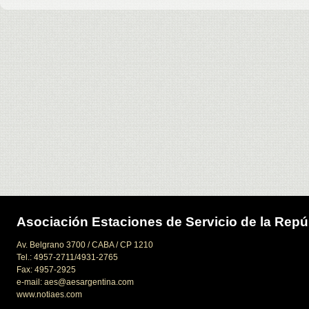
Asociación Estaciones de Servicio de la Repú
Av. Belgrano 3700 / CABA / CP 1210
Tel.: 4957-2711/4931-2765
Fax: 4957-2925
e-mail: aes@aesargentina.com
www.notiaes.com