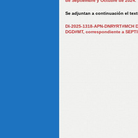
de Septiembre y Octubre de 2024.
Se adjuntan a continuación el te
DI-2025-1318-APN-DNRYRT#MCH Di
DGD#MT, correspondiente a SEP