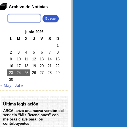
Archivo de Noticias
Buscar:
junio 2025
L
M
X
J
V
S
D
1
2
3
4
5
6
7
8
9
10
11
12
13
14
15
16
17
18
19
20
21
22
23
24
25
26
27
28
29
30
« May
Jul »
Última legislación
ARCA lanza una nueva versión del
servicio “Mis Retenciones” con
mejoras clave para los
contribuyentes