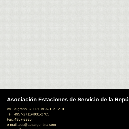
Asociación Estaciones de Servicio de la Repú
Av. Belgrano 3700 / CABA / CP 1210
Tel.: 4957-2711/4931-2765
Fax: 4957-2925
e-mail: aes@aesargentina.com