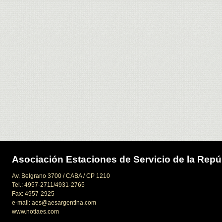
Asociación Estaciones de Servicio de la Repú
Av. Belgrano 3700 / CABA / CP 1210
Tel.: 4957-2711/4931-2765
Fax: 4957-2925
e-mail: aes@aesargentina.com
www.notiaes.com