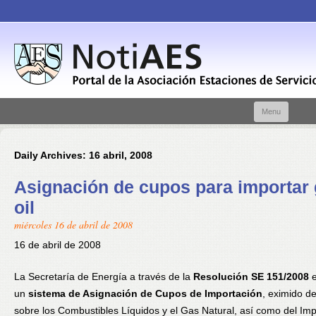
Skip t
Menu
conte
Daily Archives:
16 abril, 2008
Asignación de cupos para importar
oil
miércoles 16 de abril de 2008
16 de abril de 2008
La Secretaría de Energía a través de la
Resolución SE 151/2008
e
un
sistema de Asignación de Cupos de Importación
, eximido d
sobre los Combustibles Líquidos y el Gas Natural, así como del Im