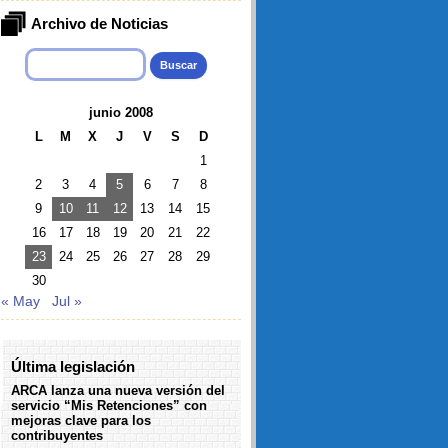
Archivo de Noticias
Buscar:
junio 2008
L
M
X
J
V
S
D
1
2
3
4
5
6
7
8
9
10
11
12
13
14
15
16
17
18
19
20
21
22
23
24
25
26
27
28
29
30
« May
Jul »
Última legislación
ARCA lanza una nueva versión del
servicio “Mis Retenciones” con
mejoras clave para los
contribuyentes