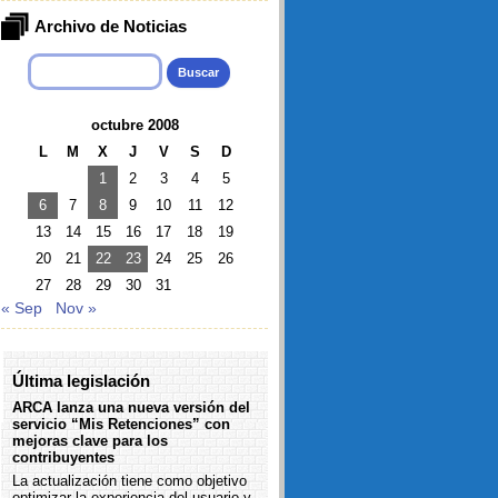
Archivo de Noticias
Buscar:
octubre 2008
L
M
X
J
V
S
D
1
2
3
4
5
6
7
8
9
10
11
12
13
14
15
16
17
18
19
20
21
22
23
24
25
26
27
28
29
30
31
« Sep
Nov »
Última legislación
ARCA lanza una nueva versión del
servicio “Mis Retenciones” con
mejoras clave para los
contribuyentes
La actualización tiene como objetivo
optimizar la experiencia del usuario y