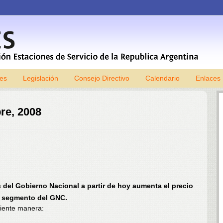
les
Legislación
Consejo Directivo
Skip to content
Calendario
Enlaces
re, 2008
 del Gobierno Nacional a partir de hoy aumenta el precio
l segmento del GNC.
uiente manera: