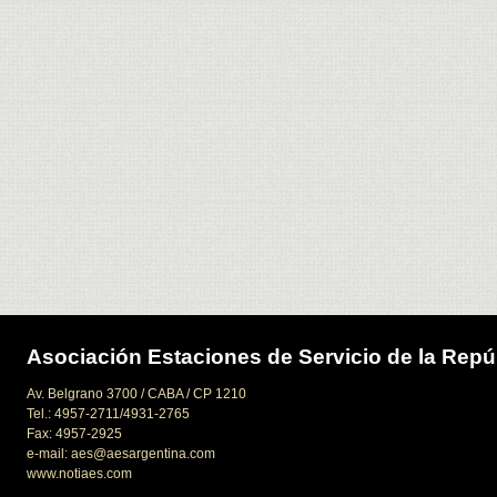
Asociación Estaciones de Servicio de la Repú
Av. Belgrano 3700 / CABA / CP 1210
Tel.: 4957-2711/4931-2765
Fax: 4957-2925
e-mail: aes@aesargentina.com
www.notiaes.com