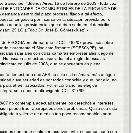
 se transcribe: “Buenos Aires, 16 de febrero de 2009.-Toda vez
ON DE ENTIDADES DE COMBUSTIBLES DE LA PROVINCIA DE
emanda dentro del plazo procesal fijado a tal efecto,
puesto, téngasela por incursa en la situación prevista por el
 todas aquellas providencias que deban serlo en el domicilio
ey (art. 29 LO.).Fdo.: Dr. José B. Gómez-Juez”.-
a de FECOBA en afirmar que el CCT 488/07 prevalece sobre
cuando claramente el Sindicato firmante (SOESGyPE), ha
escalas salariales con otras cámaras empresariales luego de
o. No escapa a nuestros asociados el arreglo de escalas
 sindicato en julio de 2008, que se encuentra en plena
ente demostrado que AES no solo es la cámara más antigua
entidad cuya seriedad es por todos conocida y que, por ello, no
 para atraer asociados. Por el contrario, es elegida
integrarse a nuestro ultravigente CCT 317/99.-
88/07 no contempla adecuadamente los derechos e intereses
ción puede traer aparejados serios problemas. Quizá sea esta
obligada a valerse de medios tan poco recomendables para
iados que, ante cualquier inconveniente, se comuniquen con