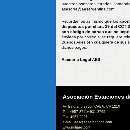
nuestros asesores letrados, llamando
asesoría@aesargentina.com
Recordamos asimismo que los
aport
dispuestos por el art. 29 del CCT 3
con código de barras que se impr
enviada por correo si se requiere te
Buenos Aires (en cualquiera de sus s
dichos pagos.
Asesoría Legal AES
Asociación Estaciones de
Av. Belgrano 3700 / CABA / CP 1210
Tel.: 4957-2711/4931-2765
Fax: 4957-2925
e-mail: aes@aesargentina.com
www.notiaes.com