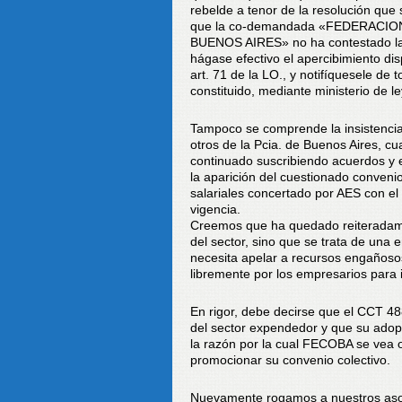
rebelde a tenor de la resolución que
que la co-demandada «FEDERACI
BUENOS AIRES» no ha contestado la d
hágase efectivo el apercibimiento dis
art. 71 de la LO., y notifíquesele de
constituido, mediante ministerio de l
Tampoco se comprende la insistenci
otros de la Pcia. de Buenos Aires, 
continuado suscribiendo acuerdos y 
la aparición del cuestionado conveni
salariales concertado por AES con el
vigencia.
Creemos que ha quedado reiteradam
del sector, sino que se trata de una 
necesita apelar a recursos engañosos
libremente por los empresarios para 
En rigor, debe decirse que el CCT 4
del sector expendedor y que su adop
la razón por la cual FECOBA se vea 
promocionar su convenio colectivo.
Nuevamente rogamos a nuestros asoc