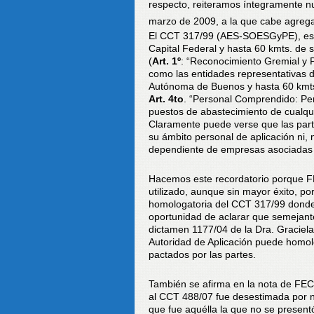
respecto, reiteramos íntegramente nu
marzo de 2009, a la que cabe agrega
El CCT 317/99 (AES-SOESGyPE), es a
Capital Federal y hasta 60 kmts. de s
(
Art. 1º
: “Reconocimiento Gremial y 
como las entidades representativas 
Autónoma de Buenos y hasta 60 kmt
Art. 4to
. “Personal Comprendido: Pe
puestos de abastecimiento de cualquie
Claramente puede verse que las parte
su ámbito personal de aplicación ni,
dependiente de empresas asociadas
Hacemos este recordatorio porque F
utilizado, aunque sin mayor éxito, p
homologatoria del CCT 317/99 donde f
oportunidad de aclarar que semejant
dictamen 1177/04 de la Dra. Graciela 
Autoridad de Aplicación puede homolo
pactados por las partes.
También se afirma en la nota de FEC
al CCT 488/07 fue desestimada por 
que fue aquélla la que no se present