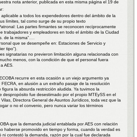
estra nota anterior, publicada en esta misma página el 19 de
r:
plicable a todos los expendedores dentro del ámbito de la
us límites, tal como surge de su propio texto
Patronal: Las partes firmantes se reconocen recíprocamente
de trabajadores y empleadores en todo el ámbito de la Ciudad
s. de la misma”….
rsonal que se desempeñe en: Estaciones de Servicio y
r tipo”).
s signatarias no previeron limitación alguna relacionada con
 mucho menos, con la condición de que el personal fuera
 a AES.
ECOBA recurre en esta ocasión a un viejo argumento ya
or FECRA, en alusión a un extraño pasaje de la resolución
igura la absurda restricción aludida. Ya tuvimos la
e despropósito fue desestimado por el propio MTEySS en el
Vilas, Directora General de Asuntos Jurídicos, toda vez que la
gar o no el convenio, pero nunca variar los términos
OBA que la demanda judicial entablada por AES con relación
no haberse promovido en tiempo y forma, cuando la verdad es
ó ni contestó la demanda, razón por la cual fue declarada