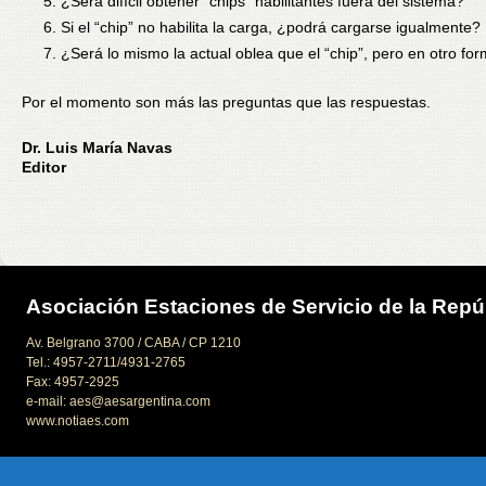
¿Será difícil obtener “chips” habilitantes fuera del sistema?
Si el “chip” no habilita la carga, ¿podrá cargarse igualmente?
¿Será lo mismo la actual oblea que el “chip”, pero en otro fo
Por el momento son más las preguntas que las respuestas.
Dr. Luis María Navas
Editor
Asociación Estaciones de Servicio de la Repú
Av. Belgrano 3700 / CABA / CP 1210
Tel.: 4957-2711/4931-2765
Fax: 4957-2925
e-mail: aes@aesargentina.com
www.notiaes.com