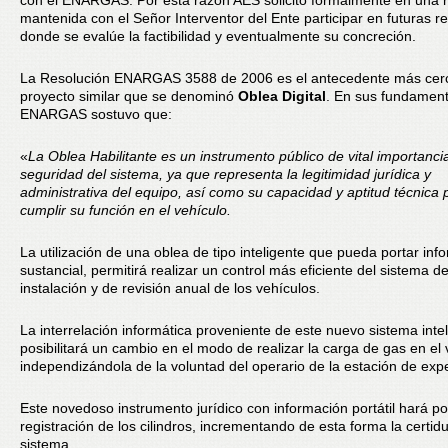
con el ENARGAS. Por esta razón AES solicitó formalmente en una 
mantenida con el Señor Interventor del Ente participar en futuras r
donde se evalúe la factibilidad y eventualmente su concreción.
La Resolución ENARGAS 3588 de 2006 es el antecedente más cer
proyecto similar que se denominó
Oblea Digital
. En sus fundament
ENARGAS sostuvo que:
«
La Oblea Habilitante es un instrumento público de vital importanci
seguridad del sistema, ya que representa la legitimidad jurídica y
administrativa del equipo, así como su capacidad y aptitud técnica 
cumplir su función en el vehículo.
La utilización de una oblea de tipo inteligente que pueda portar inf
sustancial, permitirá realizar un control más eficiente del sistema d
instalación y de revisión anual de los vehículos.
La interrelación informática proveniente de este nuevo sistema inte
posibilitará un cambio en el modo de realizar la carga de gas en el 
independizándola de la voluntad del operario de la estación de exp
Este novedoso instrumento jurídico con información portátil hará pos
registración de los cilindros, incrementando de esta forma la certi
sistema.