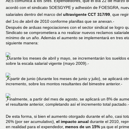
AES comunica a los Sres. Expendedores, que el día 22 de marzo d
acordó con el sindicato SOESGYPE y adhesión de FOESGRA, nuev
salariales dentro del marco del
ultravigente CCT 317/99
, que regir
del 1ro.de abril de 2010 conforme planillas que se anexan.-
Después de arduas negociaciones con el sector sindical se logro qu
Sindicato se comprometiera a no realizar nuevos reclamos salariale
mínimo de un año. Además el aumento se implementará en tres eta
siguiente manera:
Durante los meses de abril y mayo, se incrementarán los sueldos
sobre la escala salarial vigente (mayo 2009).-
A partir de junio (durante los meses de junio y julio), se aplicará o
incremento, sobre los montos resultantes del bimestre anterior.-
Finalmente, a partir del mes de agosto, se aplicará un 8% de aum
el resultante anterior, completando así el incremento total pactado.-
De esta forma, si bien el aumento otorgado durante el año, casi tot
26% (por ser acumulativo),
el impacto anual
durante el 2010, rep
en realidad para el expendedor,
menos de un 15%
ya que el prim