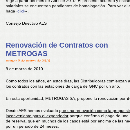
regir a partir del mes de Abril de 2010. El presente acuerdo y escal
salariales se encuentran pendientes de homologación. Para ver el
haga»
click
«.
Consejo Directivo AES
Renovación de Contratos con
METROGAS
martes 9 de marzo de 2010
9 de marzo de 2010
Como todos los años, en estos días, las Distribuidoras comienzan 
los contratos con las estaciones de carga de GNC por un año.
En esta oportunidad, METROGAS SA, propone la renovación por
d
Desde AES hemos evaluado
que una renovación como la propuest
inconveniente para el expendedor
porque confirma el pago de una
de reserva, que en muchos de los casos está por encima de las ne
por un periodo de 24 meses.