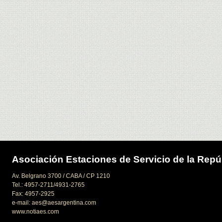
Asociación Estaciones de Servicio de la Repú
Av. Belgrano 3700 / CABA / CP 1210
Tel.: 4957-2711/4931-2765
Fax: 4957-2925
e-mail: aes@aesargentina.com
www.notiaes.com