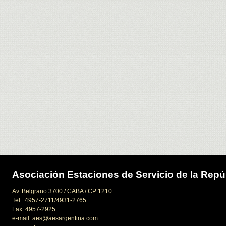
Asociación Estaciones de Servicio de la Repú
Av. Belgrano 3700 / CABA / CP 1210
Tel.: 4957-2711/4931-2765
Fax: 4957-2925
e-mail: aes@aesargentina.com