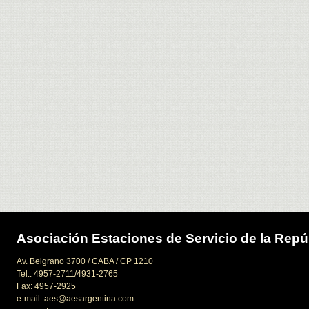
Asociación Estaciones de Servicio de la Repú
Av. Belgrano 3700 / CABA / CP 1210
Tel.: 4957-2711/4931-2765
Fax: 4957-2925
e-mail: aes@aesargentina.com