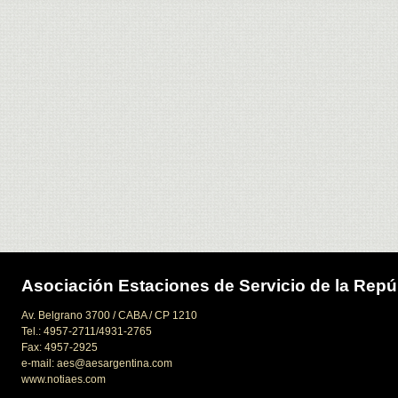
Asociación Estaciones de Servicio de la Repú
Av. Belgrano 3700 / CABA / CP 1210
Tel.: 4957-2711/4931-2765
Fax: 4957-2925
e-mail: aes@aesargentina.com
www.notiaes.com