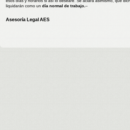
esos días y horarios si así lo deseare. Se aclara asimismo, que dic
liquidarán como un
día normal de trabajo.
–
Asesoría Legal AES