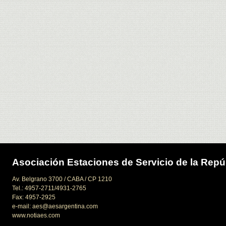
Asociación Estaciones de Servicio de la Repú
Av. Belgrano 3700 / CABA / CP 1210
Tel.: 4957-2711/4931-2765
Fax: 4957-2925
e-mail: aes@aesargentina.com
www.notiaes.com