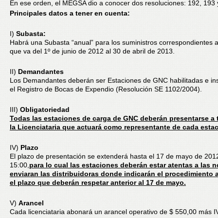
En ese orden, el MEGSA dio a conocer dos resoluciones: 192, 193 
Principales datos a tener en cuenta:
I)
Subasta:
Habrá una Subasta “anual” para los suministros correspondientes a
que va del 1º de junio de 2012 al 30 de abril de 2013.
II)
Demandantes
Los Demandantes deberán ser Estaciones de GNC habilitadas e ins
el Registro de Bocas de Expendio (Resolución SE 1102/2004).
III)
Obligatoriedad
Todas las estaciones de carga de GNC deberán presentarse a 
la Licenciataria que actuará como representante de cada estac
IV)
Plazo
El plazo de presentación se extenderá hasta el 17 de mayo de 2012
15:00,
para lo cual las estaciones deberán estar atentas a las 
enviaran las distribuidoras donde indicarán el procedimiento a
el plazo que deberán respetar anterior al 17 de mayo.
V)
Arancel
Cada licenciataria abonará un arancel operativo de $ 550,00 más I