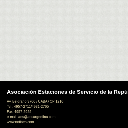
Asociación Estaciones de Servicio de la Repú
Av. Belgrano 3700 / CABA / CP 1210
Tel.: 4957-2711/4931-2765
Fax: 4957-2925
e-mail: aes@aesargentina.com
www.notiaes.com