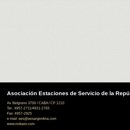
Asociación Estaciones de Servicio de la Repú
Av. Belgrano 3700 / CABA / CP 1210
Tel.: 4957-2711/4931-2765
Fax: 4957-2925
e-mail: aes@aesargentina.com
www.notiaes.com