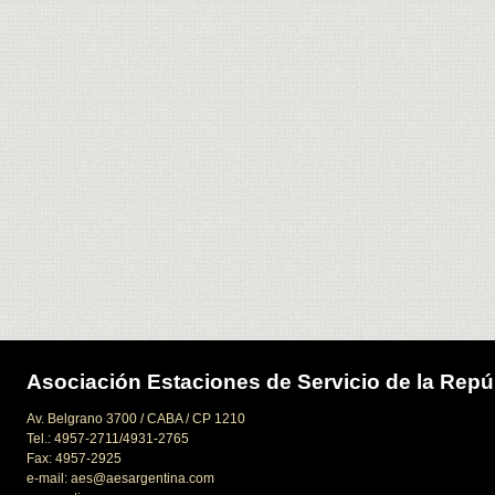
Asociación Estaciones de Servicio de la Repú
Av. Belgrano 3700 / CABA / CP 1210
Tel.: 4957-2711/4931-2765
Fax: 4957-2925
e-mail: aes@aesargentina.com