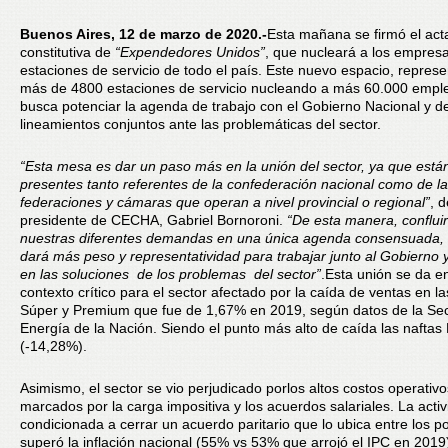
Buenos Aires, 12 de marzo de 2020.-
Esta mañana se firmó el act
constitutiva de
“Expendedores Unidos”
, que nucleará a los empresa
estaciones de servicio de todo el país. Este nuevo espacio, repres
más de 4800 estaciones de servicio nucleando a más 60.000 empl
busca potenciar la agenda de trabajo con el Gobierno Nacional y de
lineamientos conjuntos ante las problemáticas del sector.
“Esta mesa es dar un paso más en la unión del sector, ya que está
presentes tanto referentes de la confederación nacional como de l
federaciones y cámaras que operan a nivel provincial o regional”
, 
presidente de CECHA, Gabriel Bornoroni.
“De esta manera, conflu
nuestras diferentes demandas en una única agenda consensuada, 
dará más peso y representatividad para trabajar junto al Gobierno 
en las soluciones de los problemas del sector”
.Esta unión se da e
contexto crítico para el sector afectado por la caída de ventas en la
Súper y Premium que fue de 1,67% en 2019, según datos de la Sec
Energía de la Nación. Siendo el punto más alto de caída las nafta
(-14,28%).
Asimismo, el sector se vio perjudicado porlos altos costos operativo
marcados por la carga impositiva y los acuerdos salariales. La acti
condicionada a cerrar un acuerdo paritario que lo ubica entre los 
superó la inflación nacional (55% vs 53% que arrojó el IPC en 2019)