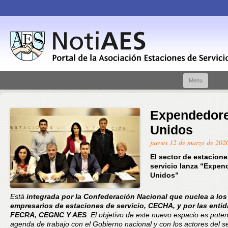
Skip t
Menu
conte
Expendedor
Unidos
jueves 12 de marzo de 202
El sector de estacion
servicio lanza “Expen
Unidos”
Está
integrada por la Confederación Nacional que nuclea a los
empresarios de estaciones de servicio, CECHA, y por las enti
FECRA, CEGNC Y AES
. El objetivo de este nuevo espacio es poten
agenda de trabajo con el Gobierno nacional y con los actores del se