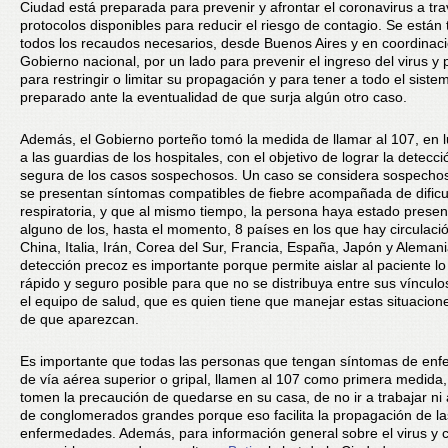
Ciudad está preparada para prevenir y afrontar el coronavirus a tra
protocolos disponibles para reducir el riesgo de contagio. Se está
todos los recaudos necesarios, desde Buenos Aires y en coordinaci
Gobierno nacional, por un lado para prevenir el ingreso del virus y p
para restringir o limitar su propagación y para tener a todo el siste
preparado ante la eventualidad de que surja algún otro caso.
Además, el Gobierno porteño tomó la medida de llamar al 107, en l
a las guardias de los hospitales, con el objetivo de lograr la detecc
segura de los casos sospechosos. Un caso se considera sospecho
se presentan síntomas compatibles de fiebre acompañada de dificu
respiratoria, y que al mismo tiempo, la persona haya estado presen
alguno de los, hasta el momento, 8 países en los que hay circulación
China, Italia, Irán, Corea del Sur, Francia, España, Japón y Aleman
detección precoz es importante porque permite aislar al paciente l
rápido y seguro posible para que no se distribuya entre sus vínculo
el equipo de salud, que es quien tiene que manejar estas situacion
de que aparezcan.
Es importante que todas las personas que tengan síntomas de en
de vía aérea superior o gripal, llamen al 107 como primera medida,
tomen la precaución de quedarse en su casa, de no ir a trabajar ni 
de conglomerados grandes porque eso facilita la propagación de la
enfermedades. Además, para información general sobre el virus y