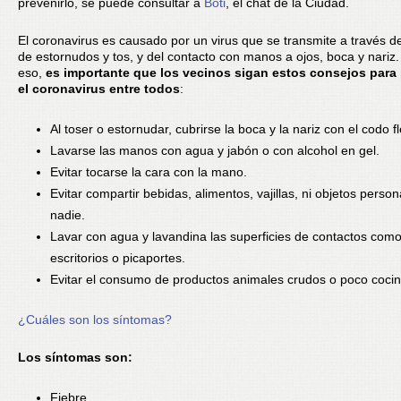
prevenirlo, se puede consultar a
Boti
, el chat de la Ciudad.
El coronavirus es causado por un virus que se transmite a través d
de estornudos y tos, y del contacto con manos a ojos, boca y nariz.
eso,
es importante que los vecinos sigan estos consejos para 
el coronavirus entre todos
:
Al toser o estornudar, cubrirse la boca y la nariz con el codo f
Lavarse las manos con agua y jabón o con alcohol en gel.
Evitar tocarse la cara con la mano.
Evitar compartir bebidas, alimentos, vajillas, ni objetos perso
nadie.
Lavar con agua y lavandina las superficies de contactos com
escritorios o picaportes.
Evitar el consumo de productos animales crudos o poco coci
¿Cuáles son los síntomas?
Los síntomas son:
Fiebre.