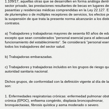
1.109/17, aquellas otras que se desarrollen en forma análoga dentr
sector privado, las prestaciones resultantes de becas en lugares de
pasantías y residencias médicas comprendidas en la Ley 22.127. E
de pluriempleo o de múltiples receptores de servicios, los efectos p
la suspensión de que trata la presente norma alcanzarán a los disti
contratos.
a) Trabajadores y trabajadoras mayores de sesenta 60 años de ed
excepto que sean considerados “personal esencial para el adecua
funcionamiento del establecimiento“. Se considerará “personal esen
todos los trabajadores del sector salud.
b) Trabajadoras embarazadas.
c) Trabajadores y trabajadoras incluidos en los grupos de riesgo qu
autoridad sanitaria nacional.
Dichos grupos, de conformidad con la definición vigente al día de la
son:
1. Enfermedades respiratorias crónicas: enfermedad pulmonar obst
crónica (EPOC), enfisema congénito, displasia broncopulmonar,
bronquiectasias, fibrosis quística y asma moderado o severo.