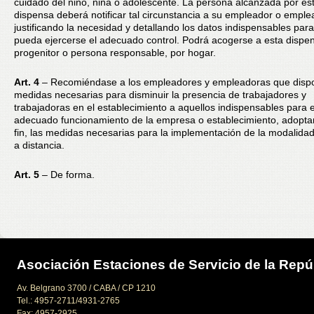
cuidado del niño, niña o adolescente. La persona alcanzada por es
dispensa deberá notificar tal circunstancia a su empleador o emple
justificando la necesidad y detallando los datos indispensables par
pueda ejercerse el adecuado control. Podrá acogerse a esta dispe
progenitor o persona responsable, por hogar.
Art. 4
– Recomiéndase a los empleadores y empleadoras que disp
medidas necesarias para disminuir la presencia de trabajadores y
trabajadoras en el establecimiento a aquellos indispensables para e
adecuado funcionamiento de la empresa o establecimiento, adoptan
fin, las medidas necesarias para la implementación de la modalidad
a distancia.
Art. 5
– De forma.
Asociación Estaciones de Servicio de la Repú
Av. Belgrano 3700 / CABA / CP 1210
Tel.: 4957-2711/4931-2765
Fax: 4957-2925