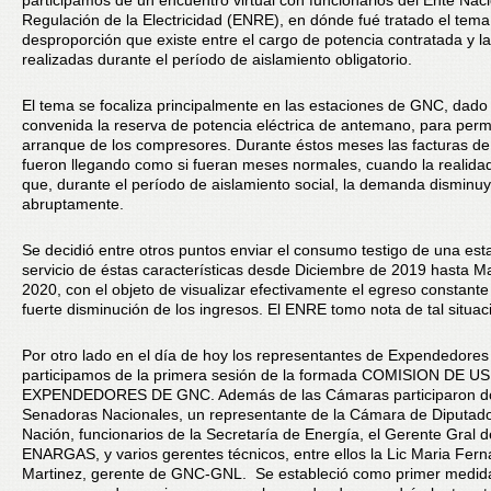
participamos de un encuentro virtual con funcionarios del Ente Naci
Regulación de la Electricidad (ENRE), en dónde fué tratado el tema
desproporción que existe entre el cargo de potencia contratada y l
realizadas durante el período de aislamiento obligatorio.
El tema se focaliza principalmente en las estaciones de GNC, dado
convenida la reserva de potencia eléctrica de antemano, para permit
arranque de los compresores. Durante éstos meses las facturas d
fueron llegando como si fueran meses normales, cuando la realid
que, durante el período de aislamiento social, la demanda disminu
abruptamente.
Se decidió entre otros puntos enviar el consumo testigo de una est
servicio de éstas características desde Diciembre de 2019 hasta M
2020, con el objeto de visualizar efectivamente el egreso constante
fuerte disminución de los ingresos. El ENRE tomo nota de tal situac
Por otro lado en el día de hoy los representantes de Expendedores
participamos de la primera sesión de la formada COMISION DE 
EXPENDEDORES DE GNC. Además de las Cámaras participaron d
Senadoras Nacionales, un representante de la Cámara de Diputado
Nación, funcionarios de la Secretaría de Energía, el Gerente Gral d
ENARGAS, y varios gerentes técnicos, entre ellos la Lic Maria Fer
Martinez, gerente de GNC-GNL. Se estableció como primer medid