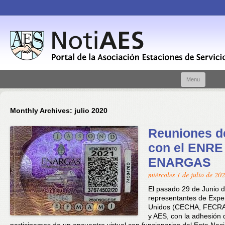
Skip t
Menu
conte
Monthly Archives:
julio 2020
Reuniones d
con el ENRE 
ENARGAS
miércoles 1 de julio de 20
El pasado 29 de Junio d
representantes de Exp
Unidos (CECHA, FECR
y AES, con la adhesión