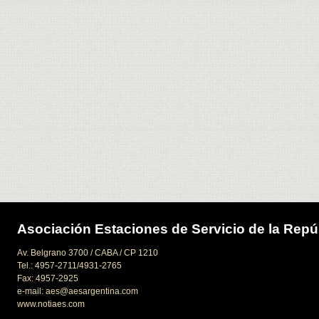
Asociación Estaciones de Servicio de la Repú
Av. Belgrano 3700 / CABA / CP 1210
Tel.: 4957-2711/4931-2765
Fax: 4957-2925
e-mail: aes@aesargentina.com
www.notiaes.com