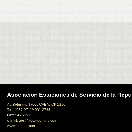
Asociación Estaciones de Servicio de la Repú
Av. Belgrano 3700 / CABA / CP 1210
Tel.: 4957-2711/4931-2765
Fax: 4957-2925
e-mail: aes@aesargentina.com
www.notiaes.com