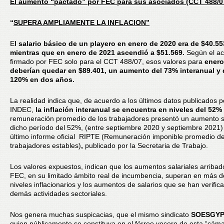
El aumento “pactado” por FEC para sus asociados (CCT 488/0
“
SUPERA AMPLIAMENTE LA INFLACION”
E
l salario básico de un playero en enero de 2020 era de $40.55
mientras que en enero de 2021 ascendió a $51.569.
Según el a
firmado por FEC solo para el CCT 488/07, esos valores para
enero
deberían quedar en $89.401,
un aumento del 73% interanual y 
120% en dos años.
La realidad indica que, de acuerdo a los últimos datos publicados p
INDEC,
la inflación interanual se encuentra en niveles del 52%
remuneración promedio de los trabajadores presentó un aumento s
dicho período del 52%, (entre septiembre 2020 y septiembre 2021)
último informe oficial RIPTE (Remuneración imponible promedio de
trabajadores estables)
,
publicado por la Secretaria de Trabajo.
Los valores expuestos, indican que los aumentos salariales arribad
FEC, en su limitado ámbito real de incumbencia, superan en más d
niveles inflacionarios y los aumentos de salarios que se han verific
demás actividades sectoriales.
Nos genera muchas suspicacias, que el mismo sindicato
SOESGYP
quien públicamente se constituya en el férreo vocero de esta “cám