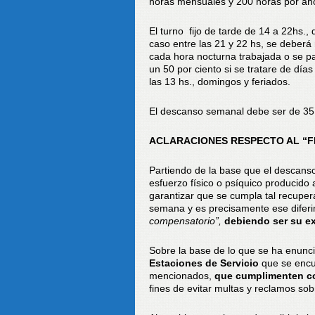
horas mensuales y 200 horas por añ
El turno fijo de tarde de 14 a 22hs.,
caso entre las 21 y 22 hs, se deberá
cada hora nocturna trabajada o se p
un 50 por ciento si se tratare de dí
las 13 hs., domingos y feriados.
El descanso semanal debe ser de 35 h
ACLARACIONES RESPECTO AL “
Partiendo de la base que el descanso
esfuerzo físico o psíquico producido 
garantizar que se cumpla tal recupera
semana y es precisamente ese difer
compensatorio”,
debiendo ser su ex
Sobre la base de lo que se ha enunci
Estaciones de Servicio
que se encu
mencionados,
que cumplimenten c
fines de evitar multas y reclamos sobr