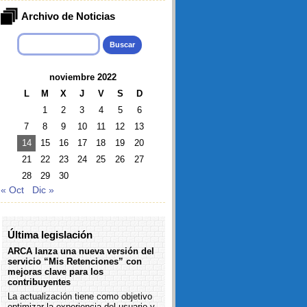
Archivo de Noticias
Buscar:
noviembre 2022
L
M
X
J
V
S
D
1
2
3
4
5
6
7
8
9
10
11
12
13
14
15
16
17
18
19
20
21
22
23
24
25
26
27
28
29
30
« Oct
Dic »
Última legislación
ARCA lanza una nueva versión del
servicio “Mis Retenciones” con
mejoras clave para los
contribuyentes
La actualización tiene como objetivo
optimizar la experiencia del usuario y