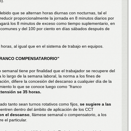
o).
 debido que se alternan horas diurnas con nocturnas, tal el
 reducir proporcionalmente la jornada en 8 minutos diarios por
agará los 8 minutos de exceso como tiempo suplementario, en
as comunes y del 100 por ciento en días sábados después de
oras, al igual que en el sistema de trabajo en equipos.
FRANCO COMPENSATARORIO”
 semanal tiene por finalidad que el trabajador se recupere del
a lo largo de la semana laboral, la norma a los fines de
ción, difiere la concesión del descanso a cualquier día de la
imiento lo que se conoce luego como
“franco
tensión se 35 horas.
ado tanto sean turnos rotativos como fijos,
se sugiere a las
entren dentro del ámbito de aplicación de los CCT
on el descanso
, llámese semanal o compensatorio, a los
e el particular.