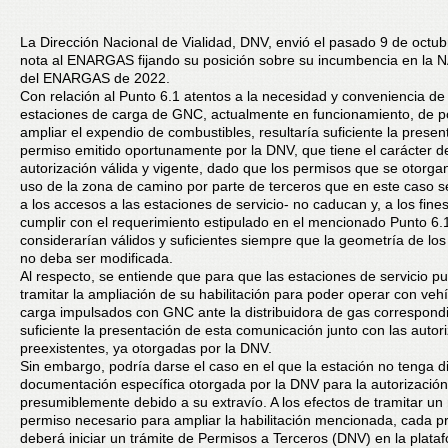
La Dirección Nacional de Vialidad, DNV, envió el pasado 9 de octu
nota al ENARGAS fijando su posición sobre su incumbencia en la 
del ENARGAS de 2022.
Con relación al Punto 6.1 atentos a la necesidad y conveniencia de 
estaciones de carga de GNC, actualmente en funcionamiento, de p
ampliar el expendio de combustibles, resultaría suficiente la presen
permiso emitido oportunamente por la DNV, que tiene el carácter d
autorización válida y vigente, dado que los permisos que se otorgan
uso de la zona de camino por parte de terceros que en este caso se
a los accesos a las estaciones de servicio- no caducan y, a los fine
cumplir con el requerimiento estipulado en el mencionado Punto 6.
considerarían válidos y suficientes siempre que la geometría de lo
no deba ser modificada.
Al respecto, se entiende que para que las estaciones de servicio p
tramitar la ampliación de su habilitación para poder operar con veh
carga impulsados con GNC ante la distribuidora de gas correspondi
suficiente la presentación de esta comunicación junto con las autor
preexistentes, ya otorgadas por la DNV.
Sin embargo, podría darse el caso en el que la estación no tenga di
documentación específica otorgada por la DNV para la autorización
presumiblemente debido a su extravío. A los efectos de tramitar un
permiso necesario para ampliar la habilitación mencionada, cada pr
deberá iniciar un trámite de Permisos a Terceros (DNV) en la plata