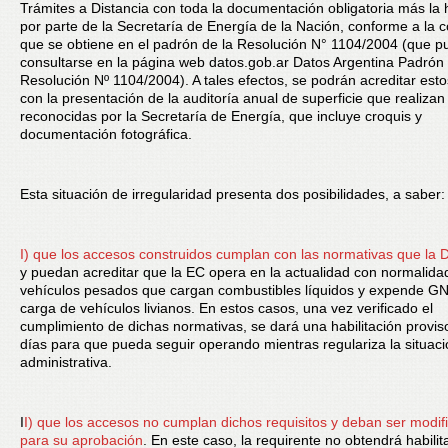
Trámites a Distancia con toda la documentación obligatoria más la h
por parte de la Secretaría de Energía de la Nación, conforme a la 
que se obtiene en el padrón de la Resolución N° 1104/2004 (que 
consultarse en la página web datos.gob.ar Datos Argentina Padrón
Resolución Nº 1104/2004). A tales efectos, se podrán acreditar esto
con la presentación de la auditoría anual de superficie que realiza
reconocidas por la Secretaría de Energía, que incluye croquis y
documentación fotográfica.
Esta situación de irregularidad presenta dos posibilidades, a saber:
I) que los accesos construidos cumplan con las normativas que la
y puedan acreditar que la EC opera en la actualidad con normalida
vehículos pesados que cargan combustibles líquidos y expende GN
carga de vehículos livianos. En estos casos, una vez verificado el
cumplimiento de dichas normativas, se dará una habilitación provis
días para que pueda seguir operando mientras regulariza la situac
administrativa.
I
I) que los accesos no cumplan dichos requisitos y deban ser modif
para
su aprobación
. En este caso, la requirente no obtendrá habilit