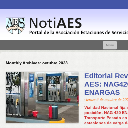
Skip t
Menu
conte
Monthly Archives:
octubre 2023
Editorial Rev
AES: NAG42
ENARGAS
viernes 6 de octubre de 20
Vialidad Nacional fija 
posición: NAG 420 E
Transporte Pesado en 
estaciones de carga 