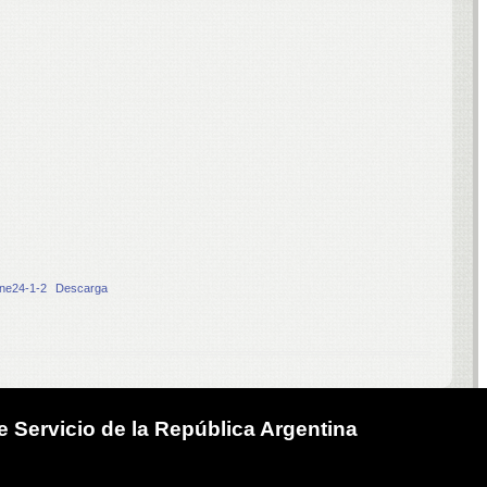
ne24-1-2
Descarga
 Servicio de la República Argentina