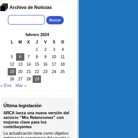
Archivo de Noticias
Buscar:
febrero 2024
L
M
X
J
V
S
D
1
2
3
4
5
6
7
8
9
10
11
12
13
14
15
16
17
18
19
20
21
22
23
24
25
26
27
28
29
« Ene
Mar »
Última legislación
ARCA lanza una nueva versión del
servicio “Mis Retenciones” con
mejoras clave para los
contribuyentes
La actualización tiene como objetivo
optimizar la experiencia del usuario y