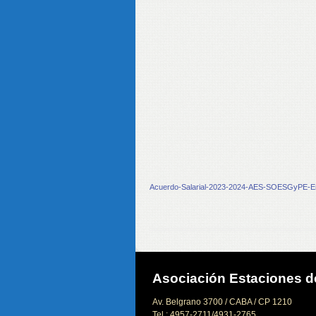
Acuerdo-Salarial-2023-2024-AES-SOESGyPE-E
Asociación Estaciones de
Av. Belgrano 3700 / CABA / CP 1210
Tel.: 4957-2711/4931-2765