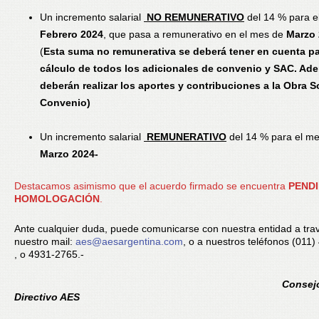
Un incremento salarial
NO REMUNERATIVO
del 14 % para e
Febrero 2024
, que pasa a remunerativo en el mes de
Marzo
(
Esta suma no remunerativa se deberá tener en cuenta pa
cálculo de todos los adicionales de convenio y SAC. Ad
deberán realizar los aportes y contribuciones a la Obra S
Convenio)
Un incremento salarial
REMUNERATIVO
del 14 % para el m
Marzo 2024-
Destacamos asimismo que el acuerdo firmado se encuentra
PENDI
HOMOLOGACIÓN
.
Ante cualquier duda, puede comunicarse con nuestra entidad a tra
nuestro mail:
aes@aesargentina.com
, o a nuestros teléfonos (011
, o 4931-2765.-
Consej
Directivo AES