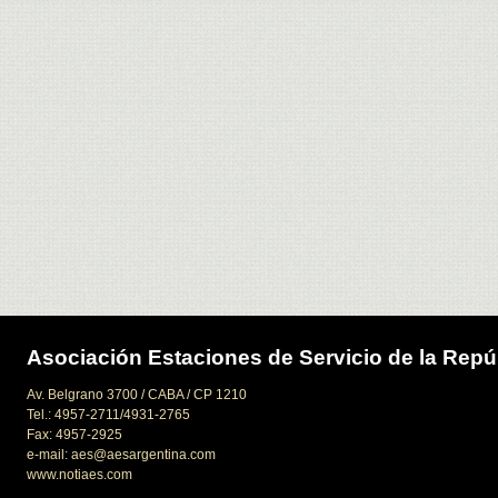
Asociación Estaciones de Servicio de la Repú
Av. Belgrano 3700 / CABA / CP 1210
Tel.: 4957-2711/4931-2765
Fax: 4957-2925
e-mail: aes@aesargentina.com
www.notiaes.com