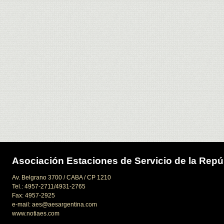
Asociación Estaciones de Servicio de la Repú
Av. Belgrano 3700 / CABA / CP 1210
Tel.: 4957-2711/4931-2765
Fax: 4957-2925
e-mail: aes@aesargentina.com
www.notiaes.com