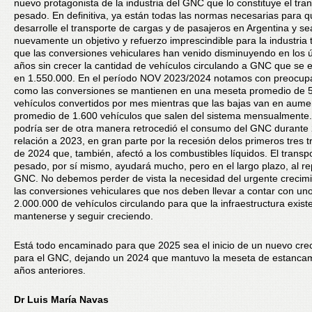
nuevo protagonista de la industria del GNC que lo constituye el tra
pesado. En definitiva, ya están todas las normas necesarias para q
desarrolle el transporte de cargas y de pasajeros en Argentina y se
nuevamente un objetivo y refuerzo imprescindible para la industria 
que las conversiones vehiculares han venido disminuyendo en los ú
años sin crecer la cantidad de vehículos circulando a GNC que se 
en 1.550.000. En el período NOV 2023/2024 notamos con preocup
como las conversiones se mantienen en una meseta promedio de 
vehículos convertidos por mes mientras que las bajas van en aume
promedio de 1.600 vehículos que salen del sistema mensualmente
podría ser de otra manera retrocedió el consumo del GNC durante
relación a 2023, en gran parte por la recesión delos primeros tres t
de 2024 que, también, afectó a los combustibles líquidos. El transp
pesado, por sí mismo, ayudará mucho, pero en el largo plazo, al re
GNC. No debemos perder de vista la necesidad del urgente crecim
las conversiones vehiculares que nos deben llevar a contar con un
2.000.000 de vehículos circulando para que la infraestructura exis
mantenerse y seguir creciendo.
Está todo encaminado para que 2025 sea el inicio de un nuevo cre
para el GNC, dejando un 2024 que mantuvo la meseta de estanca
años anteriores.
Dr Luis María Navas