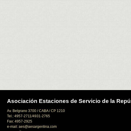
Asociación Estaciones de Servicio de la Repú
Av. Belgrano 3700 / CABA / CP 1210
Tel.: 4957-2711/4931-2765
Fax: 4957-2925
e-mail: aes@aesargentina.com