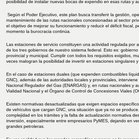
posibilidad de instalar nuevas bocas de expendio en esas rutas y au
Según el Poder Ejecutivo, este plan busca transferir la gestión, op
mantenimiento de las rutas nacionales concesionadas al sector pri
el objetivo de mejorar su funcionamiento y reducir el déficit fiscal, p
momento la burocracia continúa.
Las estaciones de servicio constituyen una actividad regulada por 
de los tres gobiernos de nuestro sistema federal. Esto es: gobierno
provincial y municipal. Cumplir con todos los requisitos exigidos, m
veces malogran la posibilidad de invertir en estaciones singulares y
En el caso de estaciones duales (que expenden combustibles líqui
GNC), además de las autoridades locales y provinciales, interviene 
Nacional Regulador del Gas (ENARGAS) y, en rutas nacionales y au
Vialidad Nacional y el Órgano de Control de Concesiones Viales (
Existen normativas desactualizadas que exigen espacios específicos
de vehículos que cargan GNC, una situación que ya no se produce
complejidad en los trámites y la falta de actualización normativa des
inversión, especialmente entre empresarios PyMES, dejando en ven
grandes petroleras.