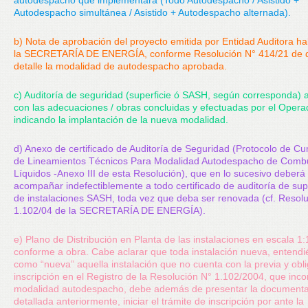
autodespacho que implementará (Todo Autodespacho / Asistido +
Autodespacho simultánea / Asistido + Autodespacho alternada).
b) Nota de aprobación del proyecto emitida por Entidad Auditora hab
la SECRETARÍA DE ENERGÍA, conforme Resolución N° 414/21 de 
detalle la modalidad de autodespacho aprobada.
c) Auditoría de seguridad (superficie ó SASH, según corresponda) 
con las adecuaciones / obras concluidas y efectuadas por el Opera
indicando la implantación de la nueva modalidad.
d) Anexo de certificado de Auditoría de Seguridad (Protocolo de C
de Lineamientos Técnicos Para Modalidad Autodespacho de Combu
Líquidos -Anexo III de esta Resolución), que en lo sucesivo deberá
acompañar indefectiblemente a todo certificado de auditoría de supe
de instalaciones SASH, toda vez que deba ser renovada (cf. Resol
1.102/04 de la SECRETARÍA DE ENERGÍA).
e) Plano de Distribución en Planta de las instalaciones en escala 1
conforme a obra. Cabe aclarar que toda instalación nueva, entend
como “nueva” aquella instalación que no cuenta con la previa y obli
inscripción en el Registro de la Resolución N° 1.102/2004, que inco
modalidad autodespacho, debe además de presentar la documenta
detallada anteriormente, iniciar el trámite de inscripción por ante la