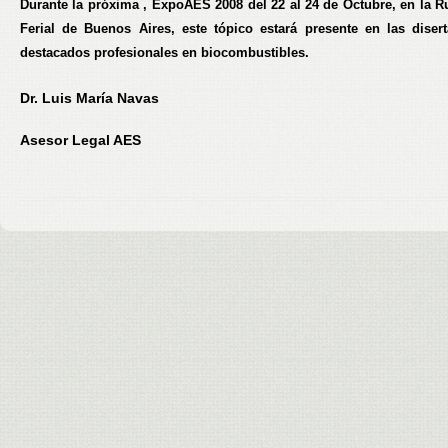
Durante la próxima ,
ExpoAES 2008 del 22 al 24 de Octubre
, en la R
Ferial de Buenos Aires, este tópico estará presente en las diser
destacados profesionales en biocombustibles.
Dr. Luis María Navas
Asesor Legal AES