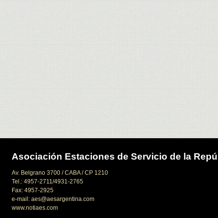
Asociación Estaciones de Servicio de la Repú
Av. Belgrano 3700 / CABA / CP 1210
Tel.: 4957-2711/4931-2765
Fax: 4957-2925
e-mail: aes@aesargentina.com
www.notiaes.com