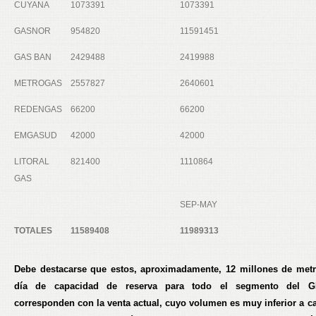
CUYANA
1073391
1073391
GASNOR
954820
11591451
GAS BAN
2429488
2419988
METROGAS
2557827
2640601
REDENGAS
66200
66200
EMGASUD
42000
42000
LITORAL
821400
1110864
GAS
SEP-MAY
TOTALES
11589408
11989313
Debe destacarse que estos, aproximadamente, 12 millones de met
día de capacidad de reserva para todo el segmento del 
corresponden con la venta actual, cuyo volumen es muy inferior a c