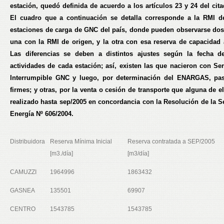
estación, quedó definida de acuerdo a los artículos 23 y 24 del cit
El cuadro que a continuación se detalla corresponde a la RMI d
estaciones de carga de GNC del país, donde pueden observarse do
una con la RMI de origen, y la otra con esa reserva de capacidad 
Las diferencias se deben a distintos ajustes según la fecha d
actividades de cada estación; así, existen las que nacieron con Ser
Interrumpible GNC y luego, por determinación del ENARGAS, pas
firmes; y otras, por la venta o cesión de transporte que alguna de e
realizado hasta sep/2005 en concordancia con la Resolución de la Se
Energía Nº 606/2004.
Distribuidora
Reserva Mínima Inicial
Reserva contratada a SEP/2005
[m3./día]
[m3/día]
CAMUZZI
1964996
1863432
GASNEA
135501
69907
CENTRO
1543785
1543785