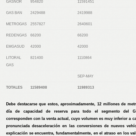
GASNOR
954820
11591451
GAS BAN
2429488
2419988
METROGAS
2557827
2640601
REDENGAS
66200
66200
EMGASUD
42000
42000
LITORAL
821400
1110864
GAS
SEP-MAY
TOTALES
11589408
11989313
Debe destacarse que estos, aproximadamente, 12 millones de met
día de capacidad de reserva para todo el segmento del 
corresponden con la venta actual, cuyo volumen es muy inferior a c
pronunciada desaceleración en las conversiones de nuevos vehí
explicación se encuentra, fundamentalmente, en el atraso en los val