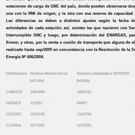
estaciones de carga de GNC del país, donde pueden observarse do
una con la RMI de origen, y la otra con esa reserva de capacidad 
Las diferencias se deben a distintos ajustes según la fecha d
actividades de cada estación; así, existen las que nacieron con Ser
Interrumpible GNC y luego, por determinación del ENARGAS, pas
firmes; y otras, por la venta o cesión de transporte que alguna de e
realizado hasta sep/2005 en concordancia con la Resolución de la Se
Energía Nº 606/2004.
Distribuidora
Reserva Mínima Inicial
Reserva contratada a SEP/2005
[m3./día]
[m3/día]
CAMUZZI
1964996
1863432
GASNEA
135501
69907
CENTRO
1543785
1543785
CUYANA
1073391
1073391