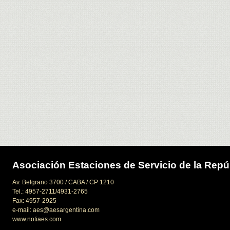
Asociación Estaciones de Servicio de la Repú
Av. Belgrano 3700 / CABA / CP 1210
Tel.: 4957-2711/4931-2765
Fax: 4957-2925
e-mail: aes@aesargentina.com
www.notiaes.com