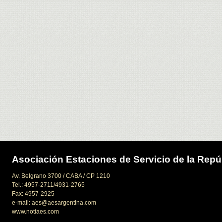
Asociación Estaciones de Servicio de la Repú
Av. Belgrano 3700 / CABA / CP 1210
Tel.: 4957-2711/4931-2765
Fax: 4957-2925
e-mail: aes@aesargentina.com
www.notiaes.com