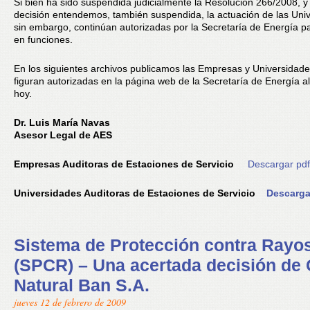
Si bien ha sido suspendida judicialmente la Resolución 266/2008, y
decisión entendemos, también suspendida, la actuación de las Uni
sin embargo, continúan autorizadas por la Secretaría de Energía p
en funciones.
En los siguientes archivos publicamos las Empresas y Universidad
figuran autorizadas en la página web de la Secretaría de Energía al
hoy.
Dr. Luis María Navas
Asesor Legal de AES
Empresas Auditoras de Estaciones de Servicio
Descargar pdf
Universidades Auditoras de Estaciones de Servicio
Descarga
Sistema de Protección contra Rayo
(SPCR) – Una acertada decisión de
Natural Ban S.A.
jueves 12 de febrero de 2009