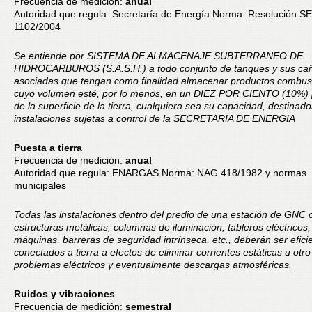
Frecuencia de medición:
anual
Autoridad que regula: Secretaría de Energía Norma: Resolución SE
1102/2004
Se entiende por SISTEMA DE ALMACENAJE SUBTERRANEO DE
HIDROCARBUROS (S.A.S.H.) a todo conjunto de tanques y sus cañ
asociadas que tengan como finalidad almacenar productos combust
cuyo volumen esté, por lo menos, en un DIEZ POR CIENTO (10%) 
de la superficie de la tierra, cualquiera sea su capacidad, destinado
instalaciones sujetas a control de la SECRETARIA DE ENERGIA
Puesta a tierra
Frecuencia de medición:
anual
Autoridad que regula: ENARGAS Norma: NAG 418/1982 y normas
municipales
Todas las instalaciones dentro del predio de una estación de GNC 
estructuras metálicas, columnas de iluminación, tableros eléctricos
máquinas, barreras de seguridad intrínseca, etc., deberán ser efic
conectados a tierra a efectos de eliminar corrientes estáticas u otro
problemas eléctricos y eventualmente descargas atmosféricas.
Ruidos y vibraciones
Frecuencia de medición:
semestral