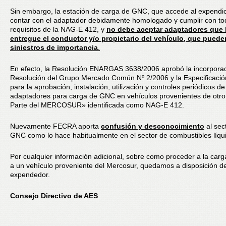
Sin embargo, la estación de carga de GNC, que accede al expendi
contar con el adaptador debidamente homologado y cumplir con to
requisitos de la NAG-E 412, y
no debe aceptar adaptadores que 
entregue el conductor y/o propietario del vehículo, que puede
siniestros de importancia
.
En efecto, la Resolución ENARGAS 3638/2006 aprobó la incorporac
Resolución del Grupo Mercado Común Nº 2/2006 y la Especificació
para la aprobación, instalación, utilización y controles periódicos de
adaptadores para carga de GNC en vehículos provenientes de otro
Parte del MERCOSUR» identificada como NAG-E 412.
Nuevamente FECRA aporta
confusión y desconocimiento
al sec
GNC como lo hace habitualmente en el sector de combustibles líqu
Por cualquier información adicional, sobre como proceder a la ca
a un vehículo proveniente del Mercosur, quedamos a disposición d
expendedor.
Consejo Directivo de AES