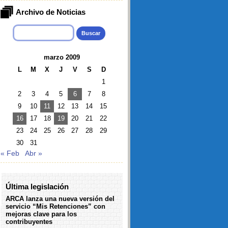
Archivo de Noticias
Buscar:
marzo 2009
L
M
X
J
V
S
D
1
2
3
4
5
6
7
8
9
10
11
12
13
14
15
16
17
18
19
20
21
22
23
24
25
26
27
28
29
30
31
« Feb
Abr »
Última legislación
ARCA lanza una nueva versión del
servicio “Mis Retenciones” con
mejoras clave para los
contribuyentes