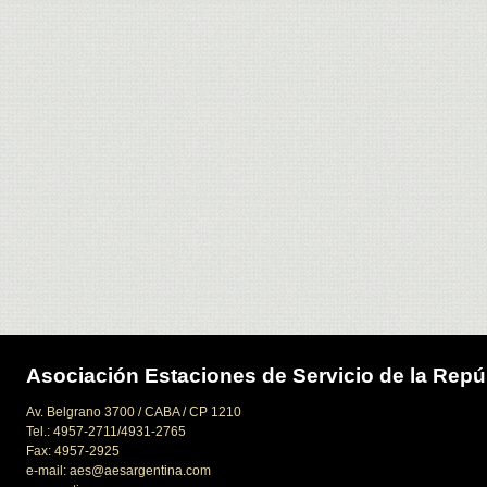
Asociación Estaciones de Servicio de la Repú
Av. Belgrano 3700 / CABA / CP 1210
Tel.: 4957-2711/4931-2765
Fax: 4957-2925
e-mail: aes@aesargentina.com