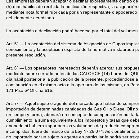
Las empresas deberán aceptar o declinar expresamente dentro de
(5) días hábiles de recibida la notificación respectiva, la asignació
mediante nota formal rubricada por un representante o apoderado
debidamente acreditado.
La aceptación o declinación podrá hacerse por el total del volumen d
Art. 5º — La aceptación del sistema de Asignación de Cupos implica
conocimiento y la aceptación explícita de la normativa instaurada po
presente resolución.
Art. 6º — Los operadores interesados deberán acercar sus propue
mediante sobre cerrado antes de las CATORCE (14) horas del QUI
día hábil posterior a la publicación de la presente, procediéndose a
continuación en el mismo acto a la apertura de los mismos, en Pa
171 Piso 6º Oficina 616.
Art. 7º — Aquel sujeto o agente del mercado que habiendo compro
importación de determinadas cantidades de Gas Oil o Diesel Oil no 
en tiempo y forma, abonará en concepto de compensación por la fa
cumplimiento la suma equivalente a los impuestos y tasas que deb
abonado si hubiera importado los volúmenes de producto comprom
incumplidos, fuera del marco de la Ley Nº 26.074. Adicionalmente,
no importado por un sujeto o agente en particular le podrá ser asig