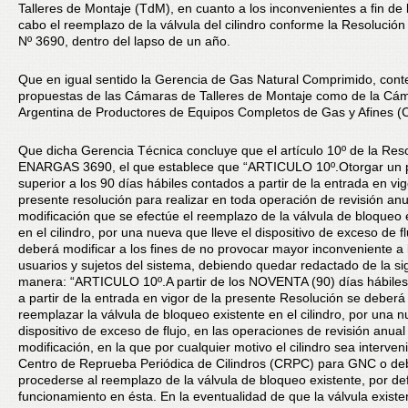
Talleres de Montaje (TdM), en cuanto a los inconvenientes a fin de l
cabo el reemplazo de la válvula del cilindro conforme la Resoluc
Nº 3690, dentro del lapso de un año.
Que en igual sentido la Gerencia de Gas Natural Comprimido, cont
propuestas de las Cámaras de Talleres de Montaje como de la Cá
Argentina de Productores de Equipos Completos de Gas y Afines 
Que dicha Gerencia Técnica concluye que el artículo 10º de la Res
ENARGAS 3690, el que establece que “ARTICULO 10º.Otorgar un 
superior a los 90 días hábiles contados a partir de la entrada en vig
presente resolución para realizar en toda operación de revisión anu
modificación que se efectúe el reemplazo de la válvula de bloqueo 
en el cilindro, por una nueva que lleve el dispositivo de exceso de fl
deberá modificar a los fines de no provocar mayor inconveniente a 
usuarios y sujetos del sistema, debiendo quedar redactado de la si
manera: “ARTICULO 10º.A partir de los NOVENTA (90) días hábile
a partir de la entrada en vigor de la presente Resolución se deberá
reemplazar la válvula de bloqueo existente en el cilindro, por una 
dispositivo de exceso de flujo, en las operaciones de revisión anual
modificación, en la que por cualquier motivo el cilindro sea interven
Centro de Reprueba Periódica de Cilindros (CRPC) para GNC o de
procederse al reemplazo de la válvula de bloqueo existente, por de
funcionamiento en ésta. En la eventualidad de que la válvula existe