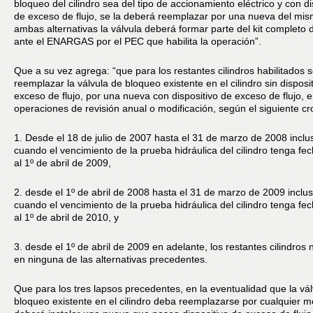
bloqueo del cilindro sea del tipo de accionamiento eléctrico y con di
de exceso de flujo, se la deberá reemplazar por una nueva del mis
ambas alternativas la válvula deberá formar parte del kit completo
ante el ENARGAS por el PEC que habilita la operación”.
Que a su vez agrega: “que para los restantes cilindros habilitados 
reemplazar la válvula de bloqueo existente en el cilindro sin disposi
exceso de flujo, por una nueva con dispositivo de exceso de flujo, e
operaciones de revisión anual o modificación, según el siguiente 
1. Desde el 18 de julio de 2007 hasta el 31 de marzo de 2008 inclus
cuando el vencimiento de la prueba hidráulica del cilindro tenga fec
al 1º de abril de 2009,
2. desde el 1º de abril de 2008 hasta el 31 de marzo de 2009 inclus
cuando el vencimiento de la prueba hidráulica del cilindro tenga fec
al 1º de abril de 2010, y
3. desde el 1º de abril de 2009 en adelante, los restantes cilindros 
en ninguna de las alternativas precedentes.
Que para los tres lapsos precedentes, en la eventualidad que la vá
bloqueo existente en el cilindro deba reemplazarse por cualquier mo