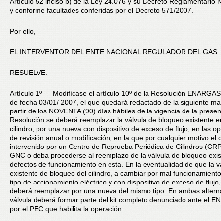
Artículo 52 inciso b) de la Ley 24.076 y su Decreto Reglamentario 
y conforme facultades conferidas por el Decreto 571/2007.
Por ello,
EL INTERVENTOR DEL ENTE NACIONAL REGULADOR DEL GAS
RESUELVE:
Artículo 1º — Modifícase el artículo 10º de la Resolución ENARGA
de fecha 03/01/ 2007, el que quedará redactado de la siguiente ma
partir de los NOVENTA (90) días hábiles de la vigencia de la presen
Resolución se deberá reemplazar la válvula de bloqueo existente e
cilindro, por una nueva con dispositivo de exceso de flujo, en las o
de revisión anual o modificación, en la que por cualquier motivo el c
intervenido por un Centro de Reprueba Periódica de Cilindros (CR
GNC o deba procederse al reemplazo de la válvula de bloqueo exis
defectos de funcionamiento en ésta. En la eventualidad de que la v
existente de bloqueo del cilindro, a cambiar por mal funcionamiento
tipo de accionamiento eléctrico y con dispositivo de exceso de flujo,
deberá reemplazar por una nueva del mismo tipo. En ambas alterna
válvula deberá formar parte del kit completo denunciado ante el
por el PEC que habilita la operación.