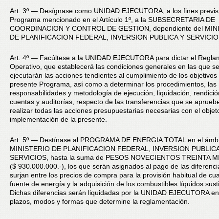
Art. 3º — Desígnase como UNIDAD EJECUTORA, a los fines previst
Programa mencionado en el Artículo 1º, a la SUBSECRETARIA DE
COORDINACION Y CONTROL DE GESTION, dependiente del MIN
DE PLANIFICACION FEDERAL, INVERSION PUBLICA Y SERVICIO
Art. 4º — Facúltese a la UNIDAD EJECUTORA para dictar el Regla
Operativo, que establecerá las condiciones generales en las que s
ejecutarán las acciones tendientes al cumplimiento de los objetivos
presente Programa, así como a determinar los procedimientos, las
responsabilidades y metodología de ejecución, liquidación, rendici
cuentas y auditorías, respecto de las transferencias que se aprueb
realizar todas las acciones presupuestarias necesarias con el objet
implementación de la presente.
Art. 5º — Destínase al PROGRAMA DE ENERGIA TOTAL en el ámbi
MINISTERIO DE PLANIFICACION FEDERAL, INVERSION PUBLICA
SERVICIOS, hasta la suma de PESOS NOVECIENTOS TREINTA 
($ 930.000.000.-), los que serán asignados al pago de las diferenc
surjan entre los precios de compra para la provisión habitual de cua
fuente de energía y la adquisición de los combustibles líquidos susti
Dichas diferencias serán liquidadas por la UNIDAD EJECUTORA en
plazos, modos y formas que determine la reglamentación.