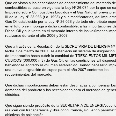
Que en vistas a las necesidades de abastecimiento del mercado de
combustibles se puso en vigencia la Ley Nº 26.074 por la que se ex
Impuesto sobre Combustibles Líquidos y el Gas Natural, previsto en
III de la Ley Nº 23.966 (t.o. 1998) y sus modificatorias, del Impuest
Gas Oil establecido por la Ley Nº 26.028 y de todo otro tributo espe
en el futuro se imponga a dicho combustible, a las importaciones d
Diesel Oil y a la venta en el mercado interno de los volúmenes imp
realizarse durante el año 2006 y 2007.
Que a través de la Resolución de la SECRETARIA DE ENERGIA Nº
fecha 7 de marzo de 2007, se estableció un sistema de Asignación
de Importación hasta cubrir la cantidad de TRESCIENTOS MIL M
CUBICOS (300.000 m3) de Gas Oil, en las condiciones allí dispuest
habiéndose agotado el volumen establecido, siendo necesario imp
una nueva asignación de cupos para el año 2007 conforme los
requerimientos del mercado.
Que dichas importaciones deben estar destinadas a compensar los
demanda del producto y las necesidades para el mercado de gene
eléctrica.
Que sigue siendo propósito de la SECRETARIA DE ENERGIA que lo
realicen con transparencia y libre concurrencia, siguiendo parámet
objetivos de asignación.