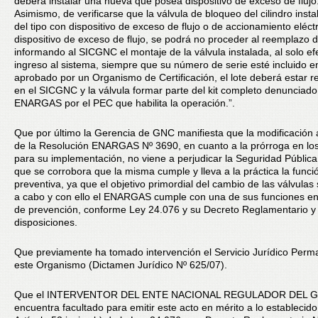
deberá instalar una nueva que posea dispositivo de exceso de flujo
Asimismo, de verificarse que la válvula de bloqueo del cilindro inst
del tipo con dispositivo de exceso de flujo o de accionamiento eléct
dispositivo de exceso de flujo, se podrá no proceder al reemplazo d
informando al SICGNC el montaje de la válvula instalada, al solo ef
ingreso al sistema, siempre que su número de serie esté incluido en
aprobado por un Organismo de Certificación, el lote deberá estar r
en el SICGNC y la válvula formar parte del kit completo denunciado
ENARGAS por el PEC que habilita la operación.”.
Que por último la Gerencia de GNC manifiesta que la modificación a
de la Resolución ENARGAS Nº 3690, en cuanto a la prórroga en lo
para su implementación, no viene a perjudicar la Seguridad Pública
que se corrobora que la misma cumple y lleva a la práctica la funci
preventiva, ya que el objetivo primordial del cambio de las válvulas 
a cabo y con ello el ENARGAS cumple con una de sus funciones en
de prevención, conforme Ley 24.076 y su Decreto Reglamentario 
disposiciones.
Que previamente ha tomado intervención el Servicio Jurídico Perm
este Organismo (Dictamen Jurídico Nº 625/07).
Que el INTERVENTOR DEL ENTE NACIONAL REGULADOR DEL G
encuentra facultado para emitir este acto en mérito a lo establecido