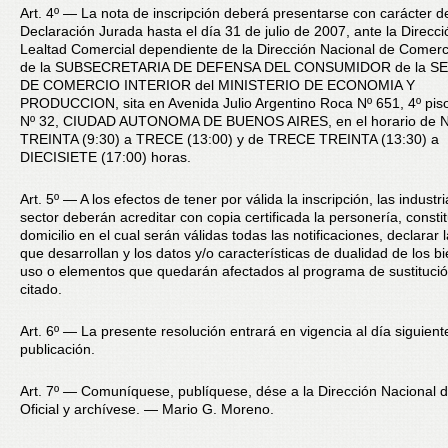
Art. 4º — La nota de inscripción deberá presentarse con carácter d
Declaración Jurada hasta el día 31 de julio de 2007, ante la Direcc
Lealtad Comercial dependiente de la Dirección Nacional de Comerci
de la SUBSECRETARIA DE DEFENSA DEL CONSUMIDOR de la S
DE COMERCIO INTERIOR del MINISTERIO DE ECONOMIA Y
PRODUCCION, sita en Avenida Julio Argentino Roca Nº 651, 4º piso
Nº 32, CIUDAD AUTONOMA DE BUENOS AIRES, en el horario de
TREINTA (9:30) a TRECE (13:00) y de TRECE TREINTA (13:30) a
DIECISIETE (17:00) horas.
Art. 5º — A los efectos de tener por válida la inscripción, las industri
sector deberán acreditar con copia certificada la personería, constit
domicilio en el cual serán válidas todas las notificaciones, declarar l
que desarrollan y los datos y/o características de dualidad de los b
uso o elementos que quedarán afectados al programa de sustituci
citado.
Art. 6º — La presente resolución entrará en vigencia al día siguient
publicación.
Art. 7º — Comuníquese, publíquese, dése a la Dirección Nacional d
Oficial y archívese. — Mario G. Moreno.