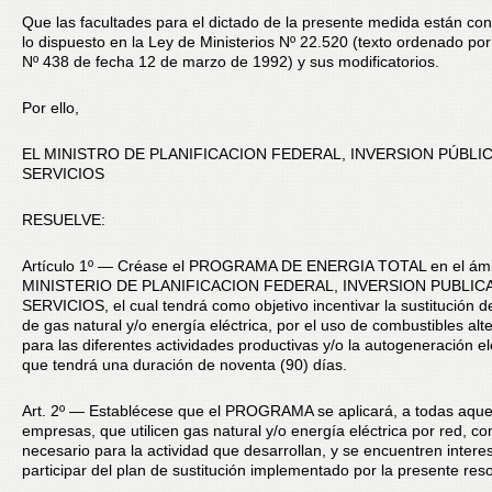
Que las facultades para el dictado de la presente medida están con
lo dispuesto en la Ley de Ministerios Nº 22.520 (texto ordenado po
Nº 438 de fecha 12 de marzo de 1992) y sus modificatorios.
Por ello,
EL MINISTRO DE PLANIFICACION FEDERAL, INVERSION PÚBLIC
SERVICIOS
RESUELVE:
Artículo 1º — Créase el PROGRAMA DE ENERGIA TOTAL en el ámb
MINISTERIO DE PLANIFICACION FEDERAL, INVERSION PUBLICA
SERVICIOS, el cual tendrá como objetivo incentivar la sustitución 
de gas natural y/o energía eléctrica, por el uso de combustibles alt
para las diferentes actividades productivas y/o la autogeneración elé
que tendrá una duración de noventa (90) días.
Art. 2º — Establécese que el PROGRAMA se aplicará, a todas aque
empresas, que utilicen gas natural y/o energía eléctrica por red, 
necesario para la actividad que desarrollan, y se encuentren inter
participar del plan de sustitución implementado por la presente reso