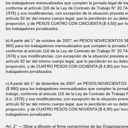
los trabajadores mensualizados que cumplen la jornada legal de tra
conforme al artículo 116 de la Ley de Contrato de Trabajo N° 20.744
1976) y sus modificatorias, con excepción de la situación prevista e
artículo 92 ter del mismo cuerpo legal, que lo percibirán en su debi
proporción, y de PESOS CUATRO CON CINCUENTA ($ 4,50) por ho
los trabajadores jornalizados.
b) A partir del 1° de octubre de 2007, en PESOS NOVECIENTOS 
960) para los trabajadores mensualizados que cumplen la jornada l
conforme al artículo 116 de la Ley de Contrato de Trabajo N° 20.744
1976) y sus modificatorias, con excepción de la situación prevista e
artículo 92 ter del mismo cuerpo legal, que lo percibirán en su debi
proporción, y de CUATRO PESOS CON OCHENTA ($ 4,80) por hora,
trabajadores jornalizados.
c) A partir del 1° de diciembre de 2007, en PESOS NOVECIENT
($ 980) para los trabajadores mensualizados que cumplen la jornad
trabajo, conforme al artículo 116 de la Ley de Contrato de Trabajo
(t.o. 1976) y sus modificatorias, con excepción de la situación previ
artículo 92 ter del mismo cuerpo legal, que lo percibirán en su debi
proporción, y de CUATRO PESOS CON NOVENTA ($ 4,90) por hora,
trabajadores jornalizados.
Art. 2° — Dése a difusión el firme compromiso de las Organizacion