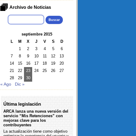
Archivo de Noticias
Buscar:
septiembre 2015
L
M
X
J
V
S
D
1
2
3
4
5
6
7
8
9
10
11
12
13
14
15
16
17
18
19
20
21
22
23
24
25
26
27
28
29
30
« Ago
Dic »
Última legislación
ARCA lanza una nueva versión del
servicio “Mis Retenciones” con
mejoras clave para los
contribuyentes
La actualización tiene como objetivo
optimizar la experiencia del usuario y