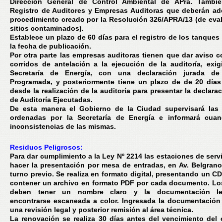
Dirección General de Control Ambiental de APra. Tambié
Registro de Auditores y Empresas Auditoras que deberán ad
procedimiento creado por la Resolución 326/APRA/13 (de eva
sitios contaminados).
Establece un plazo de 60 días para el registro de los tanques 
la fecha de publicación.
Por otra parte las empresas auditoras tienen que dar aviso c
corridos de antelación a la ejecución de la auditoría, exig
Secretaría de Energía, con una declaración jurada de 
Programada, y posteriormente tiene un plazo de de 20 día
desde la realización de la auditoría para presentar la declara
de Auditoría Ejecutadas.
De esta manera el Gobierno de la Ciudad supervisará las 
ordenadas por la Secretaría de Energía e informará cuan
inconsistencias de las mismas.
Residuos Peligrosos:
Para dar cumplimiento a la Ley Nº 2214 las estaciones de serv
hacer la presentación por mesa de entradas, en Av. Belgran
turno previo. Se realiza en formato digital, presentando un C
contener un archivo en formato PDF por cada documento. Lo
deben tener un nombre claro y la documentación le
encontrarse escaneada a color. Ingresada la documentación 
una revisión legal y posterior remisión al área técnica.
La renovación se realiza 30 días antes del vencimiento del c